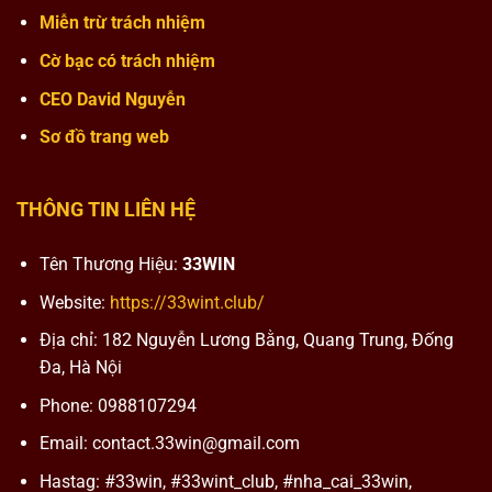
Miễn trừ trách nhiệm
Cờ bạc có trách nhiệm
CEO David Nguyễn
Sơ đồ trang web
THÔNG TIN LIÊN HỆ
Tên Thương Hiệu:
33WIN
Website:
https://33wint.club/
Địa chỉ: 182 Nguyễn Lương Bằng, Quang Trung, Đống
Đa, Hà Nội
Phone: 0988107294
Email:
contact.33win@gmail.com
Hastag: #33win, #33wint_club, #nha_cai_33win,