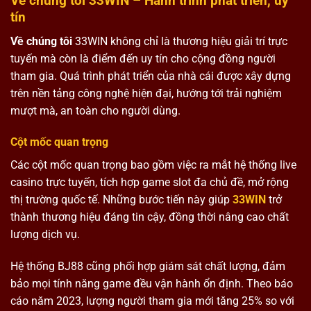
Về chúng tôi 33WIN – Hành trình phát triển, uy
tín
Về chúng tôi
33WIN không chỉ là thương hiệu giải trí trực
tuyến mà còn là điểm đến uy tín cho cộng đồng người
tham gia. Quá trình phát triển của nhà cái được xây dựng
trên nền tảng công nghệ hiện đại, hướng tới trải nghiệm
mượt mà, an toàn cho người dùng.
Cột mốc quan trọng
Các cột mốc quan trọng bao gồm việc ra mắt hệ thống live
casino trực tuyến, tích hợp game slot đa chủ đề, mở rộng
thị trường quốc tế. Những bước tiến này giúp
33WIN
trở
thành thương hiệu đáng tin cậy, đồng thời nâng cao chất
lượng dịch vụ.
Hệ thống BJ88 cũng phối hợp giám sát chất lượng, đảm
bảo mọi tính năng game đều vận hành ổn định. Theo báo
cáo năm 2023, lượng người tham gia mới tăng 25% so với