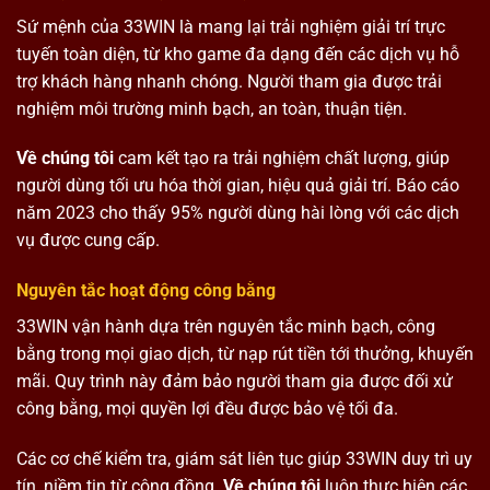
Sứ mệnh của 33WIN là mang lại trải nghiệm giải trí trực
tuyến toàn diện, từ kho game đa dạng đến các dịch vụ hỗ
trợ khách hàng nhanh chóng. Người tham gia được trải
nghiệm môi trường minh bạch, an toàn, thuận tiện.
Về chúng tôi
cam kết tạo ra trải nghiệm chất lượng, giúp
người dùng tối ưu hóa thời gian, hiệu quả giải trí. Báo cáo
năm 2023 cho thấy 95% người dùng hài lòng với các dịch
vụ được cung cấp.
Nguyên tắc hoạt động công bằng
33WIN vận hành dựa trên nguyên tắc minh bạch, công
bằng trong mọi giao dịch, từ nạp rút tiền tới thưởng, khuyến
mãi. Quy trình này đảm bảo người tham gia được đối xử
công bằng, mọi quyền lợi đều được bảo vệ tối đa.
Các cơ chế kiểm tra, giám sát liên tục giúp 33WIN duy trì uy
tín, niềm tin từ cộng đồng.
Về chúng tôi
luôn thực hiện các