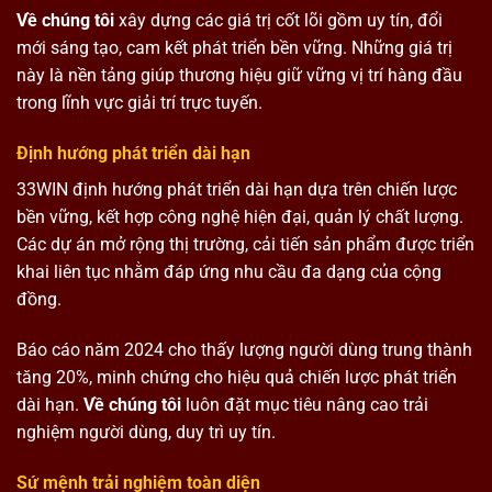
Về chúng tôi
xây dựng các giá trị cốt lõi gồm uy tín, đổi
mới sáng tạo, cam kết phát triển bền vững. Những giá trị
này là nền tảng giúp thương hiệu giữ vững vị trí hàng đầu
trong lĩnh vực giải trí trực tuyến.
Định hướng phát triển dài hạn
33WIN định hướng phát triển dài hạn dựa trên chiến lược
bền vững, kết hợp công nghệ hiện đại, quản lý chất lượng.
Các dự án mở rộng thị trường, cải tiến sản phẩm được triển
khai liên tục nhằm đáp ứng nhu cầu đa dạng của cộng
đồng.
Báo cáo năm 2024 cho thấy lượng người dùng trung thành
tăng 20%, minh chứng cho hiệu quả chiến lược phát triển
dài hạn.
Về chúng tôi
luôn đặt mục tiêu nâng cao trải
nghiệm người dùng, duy trì uy tín.
Sứ mệnh trải nghiệm toàn diện