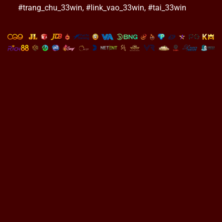
#trang_chu_33win, #link_vao_33win, #tai_33win