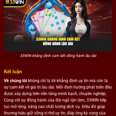
33WIN khẳng định cam kết đồng hành lâu dài
Kết luận
Về chúng tôi
không chỉ là lời khẳng định uy tín mà còn là
sự cam kết về giá trị lâu dài. Mỗi định hướng phát triển đều
được xây dựng trên nền tảng minh bạch, chuyên nghiệp.
Cùng với sự đồng hành của đội ngũ tận tâm, 33WIN tiếp
tục mở rộng, nâng cao chất lượng dịch vụ. Điều đó giúp
thương hiệu giữ vững vị thế uy tín, đáp ứng kỳ vọng của