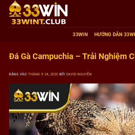
Bỏ
qua
nội
dung
33WIN
HƯỚNG DẪN 33W
Đá Gà Campuchia – Trải Nghiệm C
ĐĂNG VÀO
THÁNG 9 24, 2025
BỞI
DAVID NGUYỄN