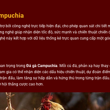
ampuchia
rợ bởi công nghệ trực tiếp hiện đại, cho phép quan sát chi tiết
ng nghệ giúp nhận diện tốc độ, sức mạnh và chiến thuật chiến 
ghệ này kết hợp với dữ liệu thống kê trực quan cung cấp một gó
à
uan trọng trong
Đá gà Campuchia
. Mỗi cú đá, phản xạ hay thay đ
ham gia có thể nhận diện các dấu hiệu chiến thuật, dự đoán đi
 trận đấu, làm tăng sự hấp dẫn và hứng thú trong từng trận đấu
 hội thắng cược cao hơn.