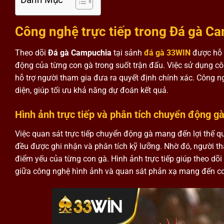
Công nghệ trực tiếp trong Đá gà C
Theo dõi
Đá gà Campuchia
tại sảnh
đá gà 33WIN
được hỗ t
động của từng con gà trong suốt trận đấu. Việc sử dụng cô
hỗ trợ người tham gia đưa ra quyết định chính xác. Công n
diện, giúp tối ưu khả năng dự đoán kết quả.
Hình ảnh trực tiếp và phân tích chuyển động g
Việc quan sát trực tiếp chuyển động gà mang đến lợi thế q
đều được ghi nhận và phân tích kỹ lưỡng. Nhờ đó, người t
điểm yếu của từng con gà. Hình ảnh trực tiếp giúp theo dõi
giữa công nghệ hình ảnh và quan sát phản xạ mang đến cơ