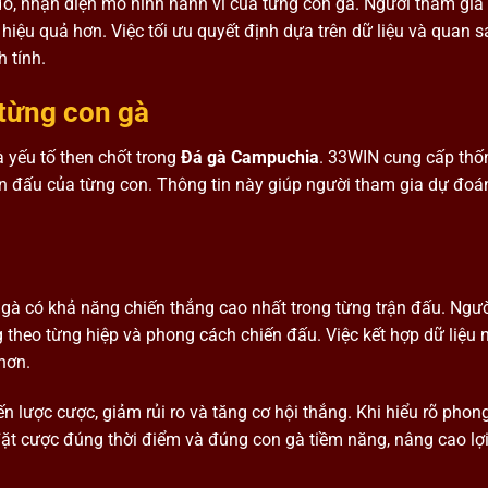
đó, nhận diện mô hình hành vi của từng con gà. Người tham gia
iệu quả hơn. Việc tối ưu quyết định dựa trên dữ liệu và quan sá
 tính.
 từng con gà
à yếu tố then chốt trong
Đá gà Campuchia
. 33WIN cung cấp thốn
iến đấu của từng con. Thông tin này giúp người tham gia dự đoá
 gà có khả năng chiến thắng cao nhất trong từng trận đấu. Ngư
ng theo từng hiệp và phong cách chiến đấu. Việc kết hợp dữ liệu 
hơn.
ến lược cược, giảm rủi ro và tăng cơ hội thắng. Khi hiểu rõ phong
ặt cược đúng thời điểm và đúng con gà tiềm năng, nâng cao lợ