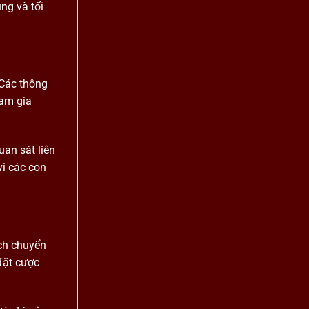
ng và tối
 Các thông
ham gia
uan sát liên
vi các con
ích chuyển
đặt cược